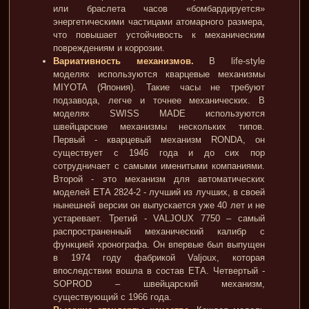
или браслета часов «бомбардируется»
энергетическими частицами атомарного размера,
что повышает устойчивость к механическим
повреждениям и коррозии.
Вариативность механизмов.
В life-style
моделях используются кварцевые механизмы
MIYOTA (Япония). Такие часы не требуют
подзавода, легче и точнее механических. В
моделях SWISS MADE используются
швейцарские механизмы нескольких типов.
Первый - кварцевый механизм RONDA, он
существует c 1946 года и до сих пор
сотрудничает с самыми именитыми компаниями.
Второй - это механизм для автоматических
моделей ЕТА 2824-2 - лучший из лучших, в своей
нынешней версии он выпускается уже 40 лет и не
устаревает. Третий - VALJOUX 7750 – самый
распространенный механический калибр с
функцией хронографа. Он впервые был выпущен
в 1974 году фабрикой Valjoux, которая
впоследствии вошла в состав ЕТА. Четвертый -
SOPROD – швейцарский механизм,
существующий с 1966 года.