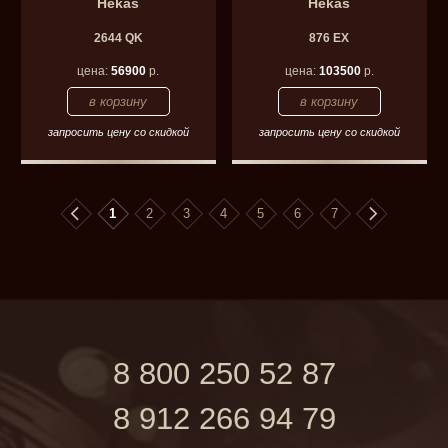
Hekas
Hekas
2644 QK
876 EX
цена:
56900
р.
цена:
103500
р.
запросить цену со скидкой
запросить цену со скидкой
1
2
3
4
5
6
7
8 800 250 52 87
8 912 266 94 79