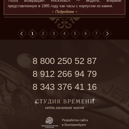
Tissot возвращает RockWatch — модель, впервые
представленную в 1985 году как часы с корпусом из камня.
Подробнее
1
2
3
4
5
6
7
8 800 250 52 87
8 912 266 94 79
8 343 376 41 16
Разработка сайта
в Екатеринбурге