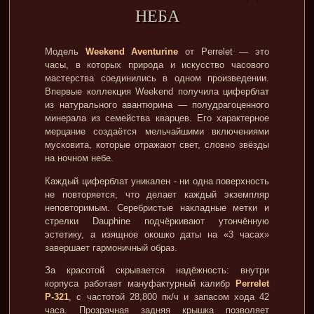
НЕБА
Модель
Weekend Aventurine
от Perrelet — это
часы, в которых природа и искусство часового
мастерства соединились в одном произведении.
Впервые коллекция Weekend получила циферблат
из натурального авантюрина — полудрагоценного
минерала из семейства кварцев. Его характерное
мерцание создаётся мельчайшими включениями
мусковита, которые отражают свет, словно звёзды
на ночном небе.
Каждый циферблат уникален - ни одна поверхность
не повторяется, что делает каждый экземпляр
неповторимым. Серебристые накладные метки и
стрелки Dauphine подчёркивают утончённую
эстетику, а изящное окошко даты на «3 часах»
завершает гармоничный образ.
За красотой скрывается надёжность: внутри
корпуса работает мануфактурный калибр
Perrelet
P-321
, с частотой 28,800 пк/ч и запасом хода 42
часа. Прозрачная задняя крышка позволяет