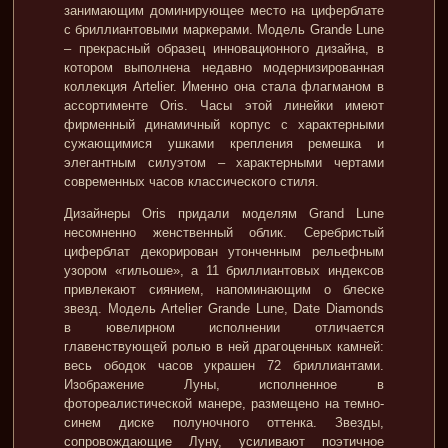
занимающим доминирующее место на циферблате
с бриллиантовыми маркерами. Модель Grande Lune
– прекрасный образец инновационного дизайна, в
котором выполнена недавно модернизированная
коллекция Artelier. Именно она стала флагманом в
ассортименте Oris. Часы этой линейки имеют
фирменный динамичный корпус с характерными
сужающимися ушками крепления ремешка и
элегантным силуэтом – характерными чертами
современных часов классического стиля.
Дизайнеры Oris придали моделям Grand Lune
несомненно женственный облик. Серебристый
циферблат декорирован утонченным рельефным
узором «гильоше», а 11 бриллиантовых индексов
привлекают сиянием, напоминающим о блеске
звезд. Модель Artelier Grande Lune, Date Diamonds
в ювелирном исполнении отличается
главенствующей ролью в ней драгоценных камней:
весь ободок часов украшен 72 бриллиантами.
Изображение Луны, исполненное в
фотореалистической манере, размещено на темно-
синем диске полуночного оттенка. Звезды,
сопровождающие Луну, усиливают поэтичное