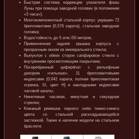
Быстрая система коррекции указателя фазы
Луны при помощи заводной головки (в положении
«3 часа»);
Многокомпонентный стальной корпус украшен 72
бриллиантами (0,576 карата), стальная заводная
головка;
Водостойкость до 5 атм./50 метров;
Привинченная задняя крышка корпуса с
прозрачным окном из минерального стекла;
Выпуклое с обеих сторон сапфировое стекло с
внутренним просветляющим покрытием;
Посеребренный циферблат с рельефным
декором «гильоше», 11 бриллиантовыми
индексами (0,042 карата, полная бриллиантовая
огранка, SI, цвет Н) и накладными индексами
часовой шкалы;
Никелевые часовая, минутная и секундная
стрелки;
Кожаный ремешок черного либо темно-синего
цвета со стальной раскладывающейся
застежкой. Также в наличии модели на стальном
браслете.