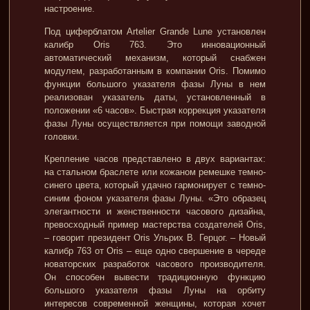
настроение.
Под циферблатом Artelier Grande Lune установлен
калибр Oris 763. Это инновационный
автоматический механизм, который снабжен
модулем, разработанным в компании Oris. Помимо
функции большого указателя фазы Луны в нем
реализован указатель даты, установленный в
положении «6 часов». Быстрая коррекция указателя
фазы Луны осуществляется при помощи заводной
головки.
Крепление часов представлено в двух вариантах:
на стальном браслете или кожаном ремешке темно-
синего цвета, который удачно гармонирует с темно-
синим фоном указателя фазы Луны. «Это образец
элегантности и женственности часового дизайна,
превосходный пример мастерства создателей Oris,
– говорит президент Oris Ульрих В. Герцог. – Новый
калибр 763 от Oris – еще одно свершение в череде
новаторских разработок часового производителя.
Он способен вывести традиционную функцию
большого указателя фазы Луны на орбиту
интересов современной женщины, которая хочет