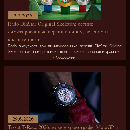
2.7.2026
Rado DiaStar Original Skeleton: летние
лимитированные версии в синем, зелёном и
красном цвете
Rado выпускает три лимитированные версии DiaStar Original
Skeleton в летней цветовой гамме — синей, зелёной и красной.
Подробнее
29.6.2026
Tissot T-Race 2026: новые хронографы MotoGP и