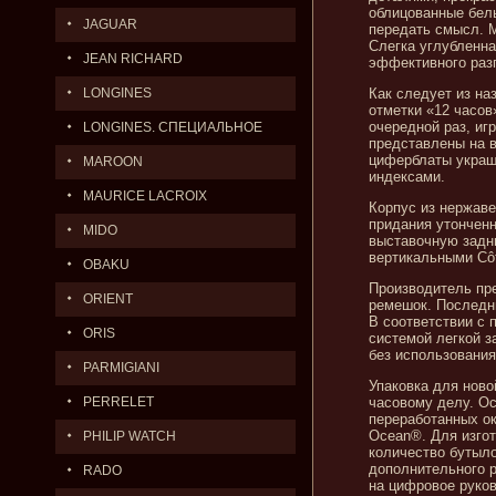
облицованные белы
JAGUAR
передать смысл. М
Слегка углубленна
JEAN RICHARD
эффективного раз
LONGINES
Как следует из на
отметки «12 часов
очередной раз, иг
LONGINES. СПЕЦИАЛЬНОЕ
представлены на в
циферблаты украш
ПРЕДЛОЖЕНИЕ.
MAROON
индексами.
MAURICE LACROIX
Корпус из нержав
придания утонченн
MIDO
выставочную задню
вертикальными Côt
OBAKU
Производитель пр
ORIENT
ремешок. Последн
В соответствии с
ORIS
системой легкой з
без использования
PARMIGIANI
Упаковка для ново
PERRELET
часовому делу. Ос
переработанных ок
Ocean®. Для изгот
PHILIP WATCH
количество бутыло
дополнительного р
RADO
на цифровое руков