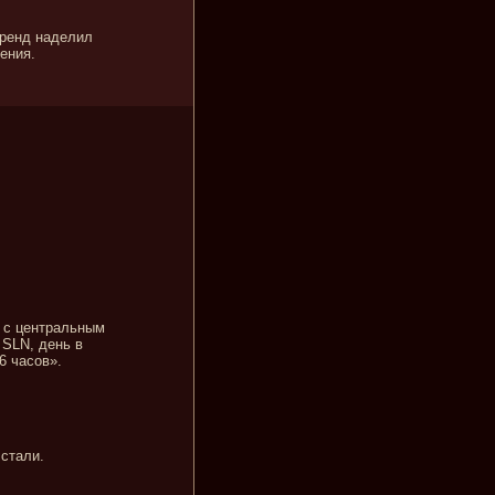
бренд наделил
ения.
 с центральным
 SLN, день в
6 часов».
стали.