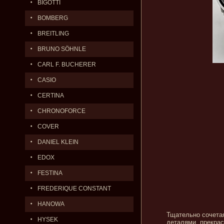
BIGOTTI
BOMBERG
BREITLING
BRUNO SÖHNLE
CARL F. BUCHERER
CASIO
CERTINA
CHRONOFORCE
COVER
DANIEL KLEIN
EDOX
FESTINA
FREDERIQUE CONSTANT
HANOWA
Тщательно сочетая
HYSEK
деталями, прекрас