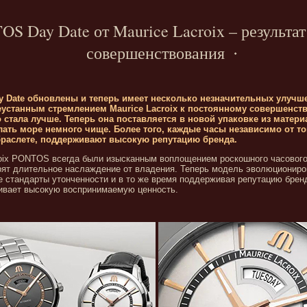
S Day Date от Maurice Lacroix – результат
совершенствования
 Date обновлены и теперь имеет несколько незначительных улучш
еустанным стремлением Maurice Lacroix к постоянному совершенст
 стала лучше. Теперь она поставляется в новой упаковке из материа
лать море немного чище. Более того, каждые часы независимо от то
браслете, поддерживают высокую репутацию бренда.
oix PONTOS всегда были изысканным воплощением роскошного часового 
рят длительное наслаждение от владения. Теперь модель эволюциониро
 стандарты утонченности и в то же время поддерживая репутацию бренда
чивает высокую воспринимаемую ценность.