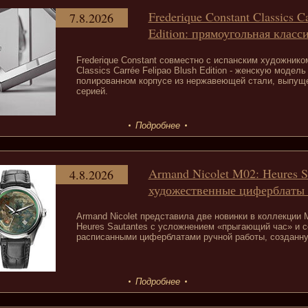
Frederique Constant Classics C
7.8.2026
Edition: прямоугольная класс
Frederique Constant совместно с испанским художник
Classics Carrée Felipao Blush Edition - женскую модел
полированном корпусе из нержавеющей стали, выпущ
серией.
Подробнее
Armand Nicolet M02: Heures S
4.8.2026
художественные циферблаты 
Armand Nicolet представила две новинки в коллекции
Heures Sautantes с усложнением «прыгающий час» и се
расписанными циферблатами ручной работы, созданную
Подробнее