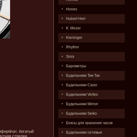
Hones
Hubert Herr
K. Mozer
Kieninger
Rhythm
Sinix
Барометры
Будильники Тик-Так
Будильники Casio
Будильники Vertex
Будильники Mirron
Будильники Seiko
Боксы для хранения часов
иферблат, богатый
Будильники сетевые
утная стрелки,