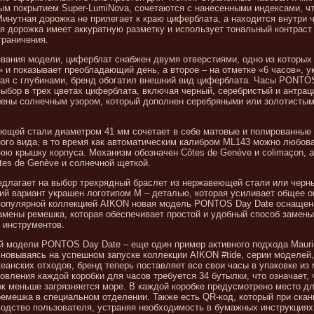
м покрытием Super-LumiNova, сочетаются с нанесенными индексами, чт
инутная дорожка не прилегает к краю циферблата, а находится внутри 
я дорожка имеет аккуратную разметку и использует тональный контраст
граничения.
звания модели, циферблат снабжен двумя отверстиями, одно из которы
» и показывает преобладающий день, а второе – на отметке «6 часов», 
рая с глубинами, бренд обогатил внешний вид циферблата. Часы PONTO
ыбор в трех цветах циферблата, включая черный, серебристый и антрац
ены солнечным узором, который дополнен серебряными или золотистым
еющей стали диаметром 41 мм сочетает в себе матовые и полированные
ого вида, в то время как автоматическим калибром ML143 можно любова
ю крышку корпуса. Механизм обозначен Côtes de Genève и colimaçon, а
es de Genève и солнечной щеткой.
едлагает на выбор трехрядный браслет из нержавеющей стали или черн
ий вариант украшен логотипом M – деталью, которая усиливает общее 
 популярной коллекцией AIKON новая модель PONTOS Day Date оснаще
амены ремешка, которая обеспечивает простой и удобный способ замены
 инструментов.
й модели PONTOS Day Date – еще один пример активного подхода Mauric
новываясь на успешном запуске коллекции AIKON #tide, серии моделей,
еанских отходов, бренд теперь поставляет все свои часы в упаковке из 
овления каждой коробки для часов требуется 34 бутылки, что означает, 
к меньше загрязняется море. В каждой коробке предусмотрено место д
емешка в специальном отделении. Также есть QR-код, который при ска
одство пользователя, устраняя необходимость в бумажных инструкциях,