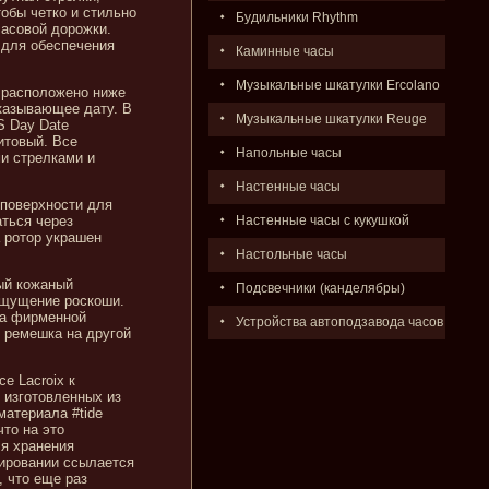
обы четко и стильно
Будильники Rhythm
часовой дорожки.
 для обеспечения
Каминные часы
Музыкальные шкатулки Ercolano
х расположено ниже
указывающее дату. В
Музыкальные шкатулки Reuge
S Day Date
итовый. Все
Напольные часы
и стрелками и
Настенные часы
 поверхности для
ться через
Настенные часы с кукушкой
 ротор украшен
Настольные часы
ый кожаный
Подсвечники (канделябры)
ощущение роскоши.
на фирменной
Устройства автоподзавода часов
 ремешка на другой
e Lacroix к
 изготовленных из
материала #tide
что на это
ля хранения
нировании ссылается
 что еще раз