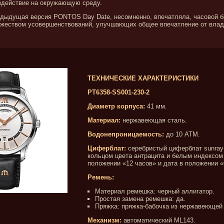
здействие на окружающую среду.
редыдущая версия PONTOS Day Date, несомненно, впечатляла, часовой 
жеством усовершенствований, улучшающих общее впечатление от влад
ТЕХНИЧЕСКИЕ ХАРАКТЕРИСТИКИ
PT6358-SS001-230-2
Диаметр корпуса:
41 мм.
Материал:
нержавеющая сталь.
Водонепроницаемость:
до 10 АТМ.
Циферблат:
серебристый циферблат sunray
кольцом цвета антрацита и белым индексом
положении «12 часов» и дата в положении «
Ремень:
Материал ремешка: черный аллигатор.
Простая замена ремешка: да.
Пряжка: пряжка-бабочка из нержавеющей 
Механизм:
автоматический ML143.