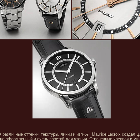
 различные оттенки, текстуры, линии и изгибы, Maurice Lacroix создал ц
но оформленный и очень простой для чтения. Ограненные часовая и мин