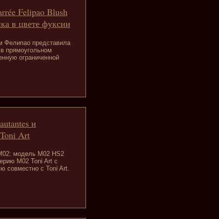
arrée Felipao Blush
ика в цвете фуксии
ом Фелипао представила
ь в прямоугольном
енную ограниченной
autantes и
Toni Art
 M02: модель M02 HS2
рию M02 Toni Art с
 совместно с Toni Art.