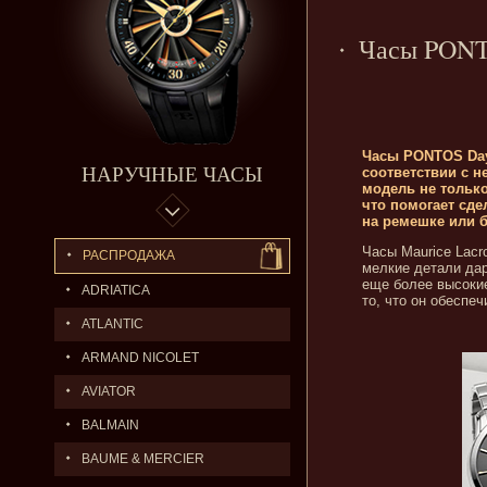
Часы PONTO
Часы PONTOS Day
НАРУЧНЫЕ ЧАСЫ
соответствии с н
модель не только
что помогает сде
на ремешке или 
Часы Maurice Lacr
РАСПРОДАЖА
мелкие детали да
еще более высокие
ADRIATICA
то, что он обеспе
ATLANTIC
ARMAND NICOLET
AVIATOR
BALMAIN
BAUME & MERCIER