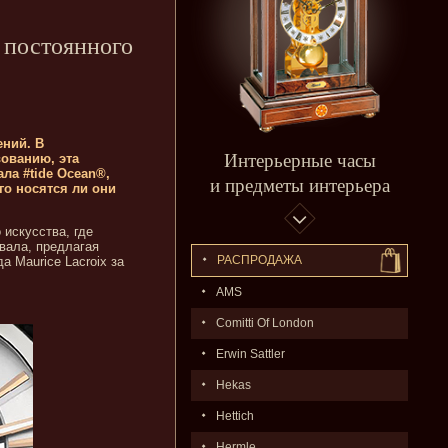
 постоянного
ений. В
Интерьерные часы
вованию, эта
ла #tide Ocean®,
и предметы интерьера
го носятся ли они
искусства, где
вала, предлагая
РАСПPОДАЖA
 Maurice Lacroix за
AMS
Comitti Of London
Erwin Sattler
Hekas
Hettich
Hermle