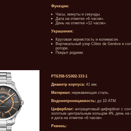
Функции:
Часы, минуты и секунды.
Дата на отметке «6 часов».
День на отметке «12 часов».
Украшения:
Круговая зернистость и колимасон.
Вертикальный узор Côtes de Genève и со
роторе.
Покрыт родием.
PT6358-SS002-333-1
Диаметр корпуса:
41 мм.
Материал:
нержавеющая сталь.
Водонепроницаемость:
до 10 АТМ.
Циферблат:
антрацитовый циферблат с сол
золотым центральным кольцом 4N, день на 
и дата на отметке «6 часов».
Ремень: