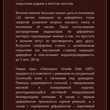
покрытыми родием и жёлтым золотом.
Величественное большое окошко даты в положении
«12 часов» помещено на циферблате точно
напротив указателя второго часового пояса в
положении «6 часов». Такое согласованное
распределение индикаторов по циферблату
наглядно подтверждает мнение о том, что простота
и величие могут не противоречить друг другу.
Выпуклое сапфировое стекло с антибликовым
покрытием (на внутренней стороне) защищает
циферблат и обеспечивает водонепроницаемость
до 3 атм. (30 м).
Новые часы «Classiques Grande Date GMT»
продаются в комплекте с ремешком из натуральной
(телячьей) кожи с тиснением под крокодила.
Ремешок удерживается стальной, с чередованием
матовой и полированной отделки,
раскладывающейся застёжкой оборудованной
блокирующими кнопками. К часам с чёрным
циферблатом прилагается черный ремешок, а к
часам с серебряным циферблатом – коричневый