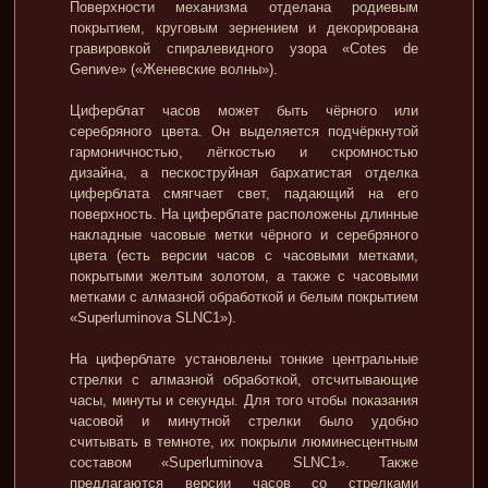
Поверхности механизма отделана родиевым
покрытием, круговым зернением и декорирована
гравировкой спиралевидного узора «Сotes de
Genиve» («Женевские волны»).
Циферблат часов может быть чёрного или
серебряного цвета. Он выделяется подчёркнутой
гармоничностью, лёгкостью и скромностью
дизайна, а пескоструйная бархатистая отделка
циферблата смягчает свет, падающий на его
поверхность. На циферблате расположены длинные
накладные часовые метки чёрного и серебряного
цвета (есть версии часов с часовыми метками,
покрытыми желтым золотом, а также с часовыми
метками с алмазной обработкой и белым покрытием
«Superluminova SLNC1»).
На циферблате установлены тонкие центральные
стрелки с алмазной обработкой, отсчитывающие
часы, минуты и секунды. Для того чтобы показания
часовой и минутной стрелки было удобно
считывать в темноте, их покрыли люминесцентным
составом «Superluminova SLNC1». Также
предлагаются версии часов со стрелками