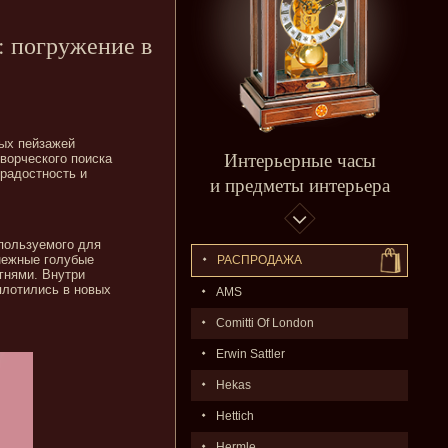
: погружение в
ых пейзажей
Интерьерные часы
ворческого поиска
ерадостность и
и предметы интерьера
пользуемого для
нежные голубые
РАСПPОДАЖA
гнями. Внутри
оплотились в новых
AMS
Comitti Of London
Erwin Sattler
Hekas
Hettich
Hermle