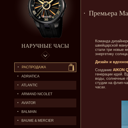
Премьера Mau
Команда дизайне
НАРУЧНЫЕ ЧАСЫ
швейцарской мануф
стали три новые 
энергетику солнца
Дизайн и вдохно
РАСПРОДАЖА
Создание
AIKON Q
генерации идей. 
ADRIATICA
воды, солнечные п
студии на флип-ча
ATLANTIC
часах.
ARMAND NICOLET
AVIATOR
BALMAIN
BAUME & MERCIER