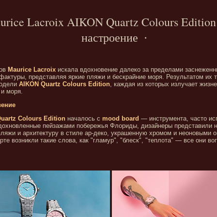
rice Lacroix AIKON Quartz Colours Edition
настроение
ров
Maurice Lacroix
искала вдохновение далеко за пределами заснеженн
актуры, представляя яркие пляжи и бескрайние моря. Результатом их т
модели
AIKON Quartz Colours Edition
, каждая из которых излучает жизн
 и моря.
вение
uartz Colours Edition
началось с
mood board
— инструмента, часто ис
Вдохновленные пейзажами побережья Флориды, дизайнеры представили 
ляжи и архитектуру в стиле ар-деко, украшенную хромом и неоновыми о
рте возникли такие слова, как "гламур", "блеск", "теплота" — все они в