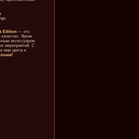
в
nge,
s Edition
— это
 качество. Яркие
ичным аксессуаром
них мероприятий. С
в мир цвета и
скоши!