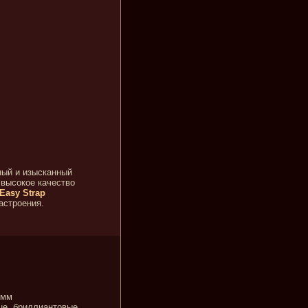
ный и изысканный
 высокое качество
Easy Strap
астроения.
 мм
ue, бриллиантовые