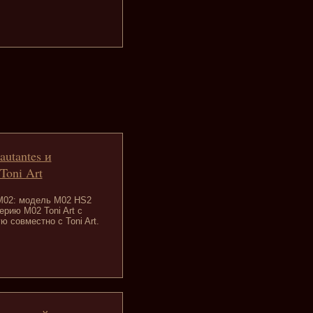
autantes и
Toni Art
 M02: модель M02 HS2
рию M02 Toni Art с
 совместно с Toni Art.