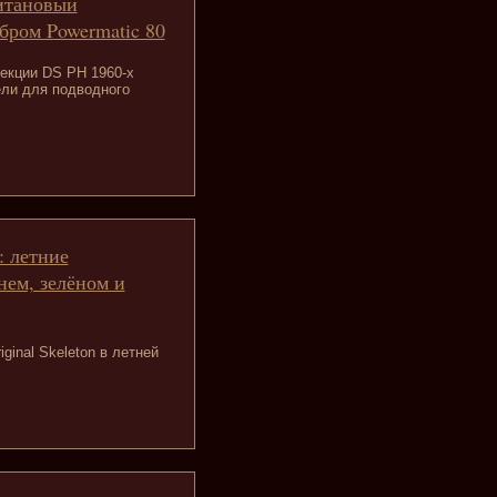
титановый
бром Powermatic 80
екции DS PH 1960-х
ли для подводного
: летние
нем, зелёном и
ginal Skeleton в летней