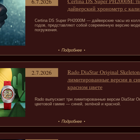
Certina DS Super PH2000M: 
6.7.2026
дайверский хронометр с кали
Certina DS Super PH2000M — дайверские часы из колл
годов, представляют собой современную версию моде
погружения.
Подробнее
Rado DiaStar Original Skeleton
2.7.2026
лимитированные версии в си
красном цвете
Rado выпускает три лимитированные версии DiaStar Ori
цветовой гамме — синей, зелёной и красной.
Подробнее