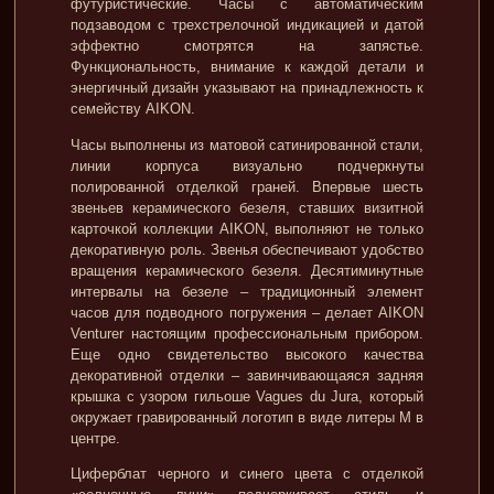
футуристические. Часы с автоматическим
подзаводом с трехстрелочной индикацией и датой
эффектно смотрятся на запястье.
Функциональность, внимание к каждой детали и
энергичный дизайн указывают на принадлежность к
семейству AIKON.
Часы выполнены из матовой сатинированной стали,
линии корпуса визуально подчеркнуты
полированной отделкой граней. Впервые шесть
звеньев керамического безеля, ставших визитной
карточкой коллекции AIKON, выполняют не только
декоративную роль. Звенья обеспечивают удобство
вращения керамического безеля. Десятиминутные
интервалы на безеле – традиционный элемент
часов для подводного погружения – делает AIKON
Venturer настоящим профессиональным прибором.
Еще одно свидетельство высокого качества
декоративной отделки – завинчивающаяся задняя
крышка с узором гильоше Vagues du Jura, который
окружает гравированный логотип в виде литеры М в
центре.
Циферблат черного и синего цвета с отделкой