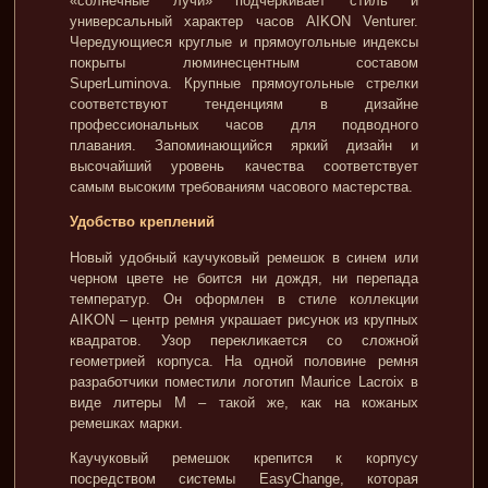
«солнечные лучи» подчеркивает стиль и
универсальный характер часов AIKON Venturer.
Чередующиеся круглые и прямоугольные индексы
покрыты люминесцентным составом
SuperLuminova. Крупные прямоугольные стрелки
соответствуют тенденциям в дизайне
профессиональных часов для подводного
плавания. Запоминающийся яркий дизайн и
высочайший уровень качества соответствует
самым высоким требованиям часового мастерства.
Удобство креплений
Новый удобный каучуковый ремешок в синем или
черном цвете не боится ни дождя, ни перепада
температур. Он оформлен в стиле коллекции
AIKON – центр ремня украшает рисунок из крупных
квадратов. Узор перекликается со сложной
геометрией корпуса. На одной половине ремня
разработчики поместили логотип Maurice Lacroix в
виде литеры М – такой же, как на кожаных
ремешках марки.
Каучуковый ремешок крепится к корпусу
посредством системы EasyChange, которая