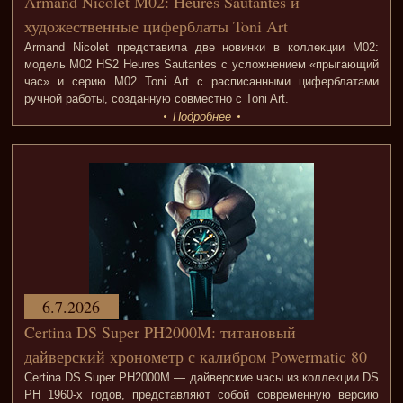
Armand Nicolet M02: Heures Sautantes и
художественные циферблаты Toni Art
Armand Nicolet представила две новинки в коллекции M02:
модель M02 HS2 Heures Sautantes с усложнением «прыгающий
час» и серию M02 Toni Art с расписанными циферблатами
ручной работы, созданную совместно с Toni Art.
Подробнее
6.7.2026
Certina DS Super PH2000M: титановый
дайверский хронометр с калибром Powermatic 80
Certina DS Super PH2000M — дайверские часы из коллекции DS
PH 1960-х годов, представляют собой современную версию