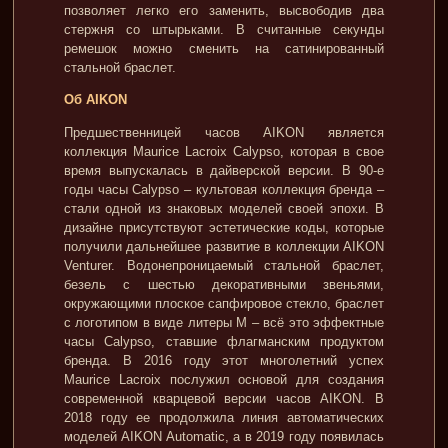
позволяет легко его заменить, высвободив два
стержня со штырьками. В считанные секунды
ремешок можно сменить на сатинированный
стальной браслет.
Об AIKON
Предшественницей часов AIKON является
коллекция Maurice Lacroix Calypso, которая в свое
время выпускалась в дайверской версии. В 90-е
годы часы Calypso – культовая коллекция бренда –
стали одной из знаковых моделей своей эпохи. В
дизайне присутствуют эстетические коды, которые
получили дальнейшее развитие в коллекции AIKON
Venturer. Водонепроницаемый стальной браслет,
безель с шестью декоративными звеньями,
окружающими плоское сапфировое стекло, браслет
с логотипом в виде литеры М – всё это эффектные
часы Calypso, ставшие флагманским продуктом
бренда. В 2016 году этот многолетний успех
Maurice Lacroix послужил основой для создания
современной кварцевой версии часов AIKON. В
2018 году ее продолжила линия автоматических
моделей AIKON Automatic, а в 2019 году появилась