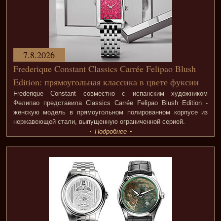
7.8.2026
Frederique Constant Classics Carrée Felipao Blush
Edition: прямоугольная классика в цвете фуксии
Frederique Constant совместно с испанским художником
Фелипао представила Classics Carrée Felipao Blush Edition -
женскую модель в прямоугольном полированном корпусе из
нержавеющей стали, выпущенную ограниченной серией.
Подробнее