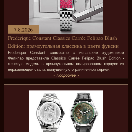
7.8.2026
Frederique Constant Classics Carrée Felipao Blush
Edition: прямоугольная классика в цвете фуксии
Frederique Constant совместно с испанским художником
Фелипао представила Classics Carrée Felipao Blush Edition -
женскую модель в прямоугольном полированном корпусе из
нержавеющей стали, выпущенную ограниченной серией.
Подробнее