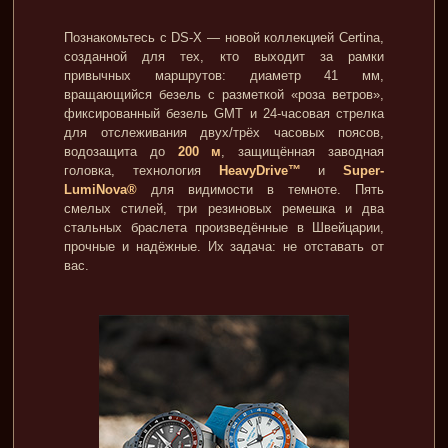
Познакомьтесь с DS-X — новой коллекцией Certina,
созданной для тех, кто выходит за рамки
привычных маршрутов: диаметр 41 мм,
вращающийся безель с разметкой «роза ветров»,
фиксированный безель GMT и 24-часовая стрелка
для отслеживания двух/трёх часовых поясов,
водозащита до
200 м
, защищённая заводная
головка, технология
HeavyDrive™
и
Super-
LumiNova®
для видимости в темноте. Пять
смелых стилей, три резиновых ремешка и два
стальных браслета произведённые в Швейцарии,
прочные и надёжные. Их задача: не отставать от
вас.