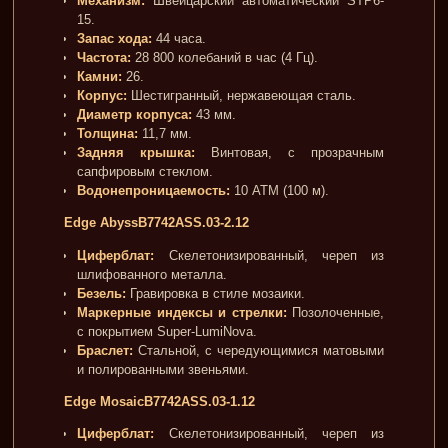
Механизм:
Швейцарский автоматический STP6-
15.
Запас хода:
44 часа.
Частота:
28 800 колебаний в час (4 Гц).
Камни:
26.
Корпус:
Шестигранный, нержавеющая сталь.
Диаметр корпуса:
43 мм.
Толщина:
11,7 мм.
Задняя крышка:
Винтовая, с прозрачным
сапфировым стеклом.
Водонепроницаемость:
10 ATM (100 м).
Edge Abyss
B7742ASS.03-2.12
Циферблат:
Скелетонизированный, череп из
шлифованного металла.
Безель:
Гравировка в стиле мозаики.
Маркерные индексы и стрелки:
Позолоченные,
с покрытием Super-LumiNova.
Браслет:
Стальной, с чередующимися матовыми
и полированными звеньями.
Edge Mosaic
B7742ASS.03-1.12
Циферблат:
Скелетонизированный, череп из