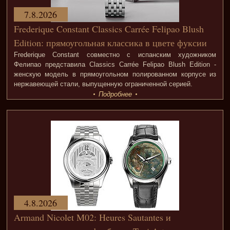
7.8.2026
Frederique Constant Classics Carrée Felipao Blush
Edition: прямоугольная классика в цвете фуксии
Frederique Constant совместно с испанским художником
Фелипао представила Classics Carrée Felipao Blush Edition -
женскую модель в прямоугольном полированном корпусе из
нержавеющей стали, выпущенную ограниченной серией.
Подробнее
4.8.2026
Armand Nicolet M02: Heures Sautantes и