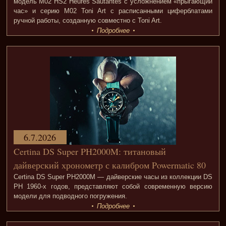
модель M02 HS2 Heures Sautantes с усложнением «прыгающий
час» и серию M02 Toni Art с расписанными циферблатами
ручной работы, созданную совместно с Toni Art.
Подробнее
6.7.2026
Certina DS Super PH2000M: титановый
дайверский хронометр с калибром Powermatic 80
Certina DS Super PH2000M — дайверские часы из коллекции DS
PH 1960-х годов, представляют собой современную версию
модели для подводного погружения.
Подробнее