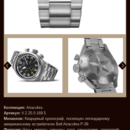
Коллекция:
Airacobra .
Артикул:
V.2.25.0.169.5
Механизм:
Кварцевый хронограф, посвящен легендарному
американскому истребителю Bell Airacobra P-39.
Функции:
Часы, минуты, секунды, дата, секундомер, хронограф,