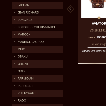
JAGUAR
JEAN RICHARD
LONGINES
VIATOR
AVIATOR
AVIATO
LONGINES. СПЕЦИАЛЬНОЕ
19.0.143.6
V.3.32.0.247.5
V.3.18.2.191
ПРЕДЛОЖЕНИЕ.
MAROON
на по запросу
цена:
138000
р.
цена:
19580
MAURICE LACROIX
MIDO
 цену со скидкой
запросить цену со скидкой
запросить цену со
OBAKU
ORIENT
ORIS
PARMIGIANI
PERRELET
PHILIP WATCH
RADO