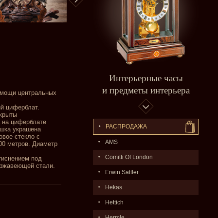
Интерьерные часы
и предметы интерьера
омощи центральных
й циферблат.
окрыты
 на циферблате
РАСПPОДАЖA
ышка украшена
овое стекло с
AMS
00 метров. Диаметр
Comitti Of London
тиснением под
ержавеющей стали.
Erwin Sattler
Hekas
Hettich
Hermle