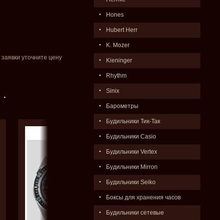
Hones
Hubert Herr
K. Mozer
 заявки уточните цену
Kieninger
Rhythm
Sinix
Барометры
Будильники Тик-Так
Будильники Casio
Будильники Vertex
Будильники Mirron
Будильники Seiko
Боксы для хранения часов
Будильники сетевые