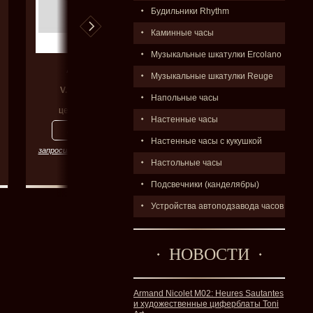
Будильники Rhythm
Каминные часы
Музыкальные шкатулки Ercolano
AVIATOR
AVIATOR
Музыкальные шкатулки Reuge
V.1.42.0.371.6
V.3.20.0.142.4
Напольные часы
цена:
54000
р.
цена:
147700
р.
Настенные часы
Настенные часы с кукушкой
запросить цену со скидкой
запросить цену со скидкой
Настольные часы
Подсвечники (канделябры)
Устройства автоподзавода часов
НОВОСТИ
Armand Nicolet M02: Heures Sautantes
и художественные циферблаты Toni