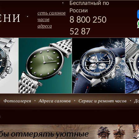
Бесплатный по
России
сеть салонов
8 800 250
часов
адреса
52 87
Фотогалерея
Адреса салонов
Сервис и ремонт часов
Д
4