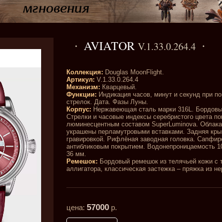
AVIATOR
V.1.33.0.264.4
Коллекция:
Douglas MoonFlight.
Артикул:
V.1.33.0.264.4
Механизм:
Кварцевый.
Функции:
Индикация часов, минут и секунд при п
стрелок. Дата. Фазы Луны.
Корпус:
Нержавеющая сталь марки 316L. Бордовы
Стрелки и часовые индексы серебристого цвета п
люминесцентным составом SuperLuminova. Облака
украшены перламутровыми вставками. Задняя кр
гравировкой. Рифлёная заводная головка. Сапфир
антибликовым покрытием. Водонепроницаемость 1
36 мм.
Ремешок:
Бордовый ремешок из телячьей кожи с 
аллигатора, классическая застежка – пряжка из н
57000
цена:
р.