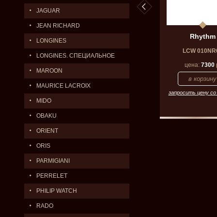
JAGUAR
JEAN RICHARD
hythm
Rhythm
Rhythm
LONGINES
 598NR13
CRH203NR06
LCW 010NR
LONGINES. СПЕЦИАЛЬНОЕ
а:
5600
р.
цена:
Цена по запросу
цена:
7300
ПРЕДЛОЖЕНИЕ.
MAROON
MAURICE LACROIX
 цену со скидкой
запросить цену со скидкой
запросить цену со
MIDO
OBAKU
ORIENT
ORIS
PARMIGIANI
PERRELET
PHILIP WATCH
RADO