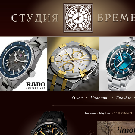
О нас
Новости
Бренды
Главная
/
Rhythm
/ CRH192NR63