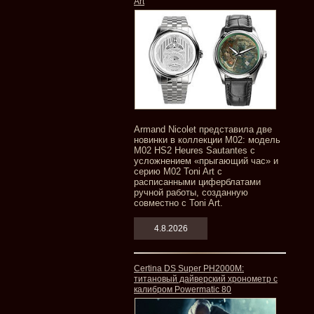
Art
Armand Nicolet представила две
новинки в коллекции M02: модель
M02 HS2 Heures Sautantes с
усложнением «прыгающий час» и
серию M02 Toni Art с
расписанными циферблатами
ручной работы, созданную
совместно с Toni Art.
4.8.2026
Certina DS Super PH2000M:
титановый дайверский хронометр с
калибром Powermatic 80