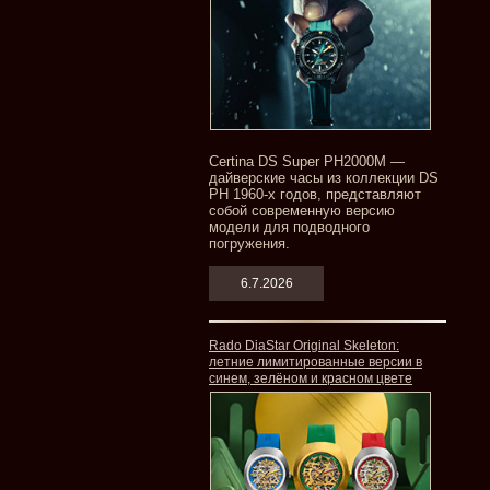
Certina DS Super PH2000M —
дайверские часы из коллекции DS
PH 1960-х годов, представляют
собой современную версию
модели для подводного
погружения.
6.7.2026
Rado DiaStar Original Skeleton:
летние лимитированные версии в
синем, зелёном и красном цвете