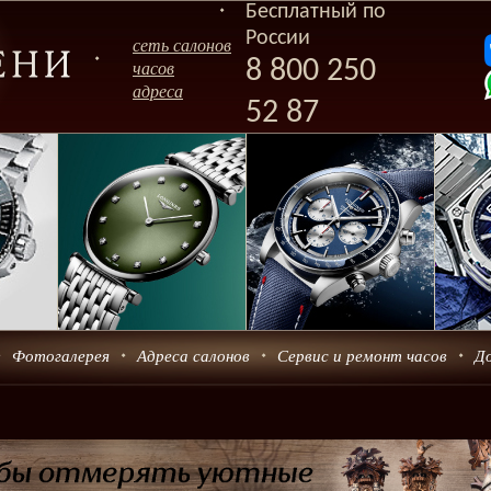
Бесплатный по
России
сеть салонов
8 800 250
часов
адреса
52 87
Фотогалерея
Адреса салонов
Сервис и ремонт часов
Д