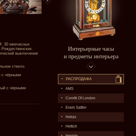
. 30 ежечасных
Интерьерные часы
6 Рождественских.
тический выключение
и предметы интерьера
льное стекло.
й с чёрными
РАСПPОДАЖA
тый с чёрными
AMS
Comitti Of London
Erwin Sattler
Hekas
Hettich
Hermle