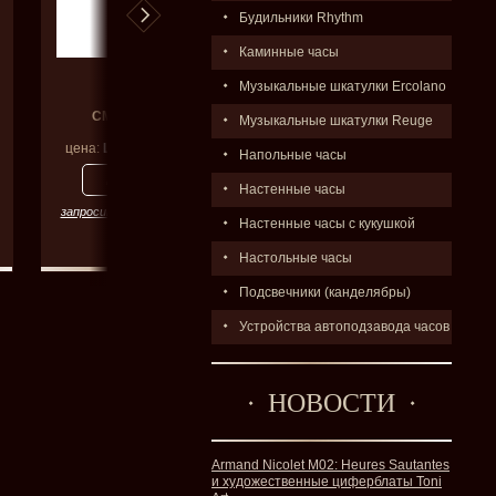
Будильники Rhythm
Каминные часы
Rhythm
Rhythm
Музыкальные шкатулки Ercolano
CMG 734NR04
CMG 430NR19
Музыкальные шкатулки Reuge
цена:
Цена по запросу
цена:
12900
р.
Напольные часы
Настенные часы
запросить цену со скидкой
запросить цену со скидкой
Настенные часы с кукушкой
Настольные часы
Подсвечники (канделябры)
Устройства автоподзавода часов
НОВОСТИ
Armand Nicolet M02: Heures Sautantes
и художественные циферблаты Toni