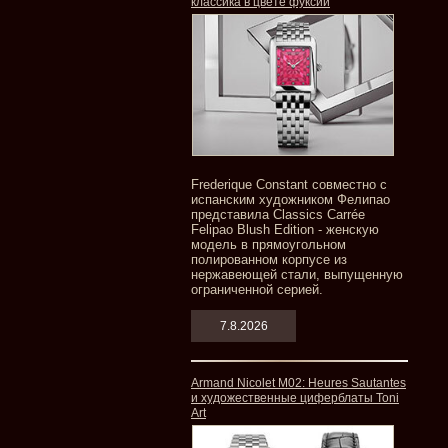
классика в цвете фуксии
Frederique Constant совместно с
испанским художником Фелипао
представила Classics Carrée
Felipao Blush Edition - женскую
модель в прямоугольном
полированном корпусе из
нержавеющей стали, выпущенную
ограниченной серией.
7.8.2026
Armand Nicolet M02: Heures Sautantes
и художественные циферблаты Toni
Art