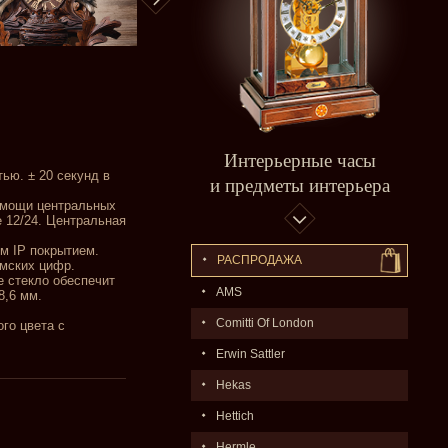
Интерьерные часы
ью. ± 20 секунд в
и предметы интерьера
омощи центральных
 12/24. Центральная
м IP покрытием.
РАСПPОДАЖA
имских цифр.
е стекло обеспечит
AMS
8,6 мм.
Comitti Of London
го цвета с
Erwin Sattler
Hekas
Hettich
Hermle