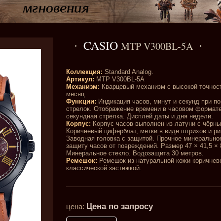
CASIO
MTP V300BL-5A
Коллекция:
Standard Analog.
Артикул:
MTP V300BL-5A
Механизм:
Кварцевый механизм с высокой точност
месяц
Функции:
Индикация часов, минут и секунд при п
стрелок. Отображение времени в часовом формате
секундная стрелка. Дисплей даты и дня недели.
Корпус:
Корпус часов выполнен из латуни с чёрны
Коричневый циферблат, метки в виде штрихов и р
Заводная головка с защитой. Прочное минерально
защиту часов от повреждений. Размер 47 × 41,5 × 
Минеральное стекло. Водозащита 30 метров.
Ремешок:
Ремешок из натуральной кожи коричнево
классической застежкой.
Цена по запросу
цена: