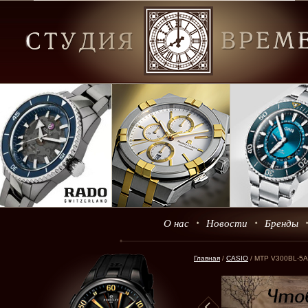
О нас
Новости
Бренды
Главная
/
CASIO
/ MTP V300BL-5A