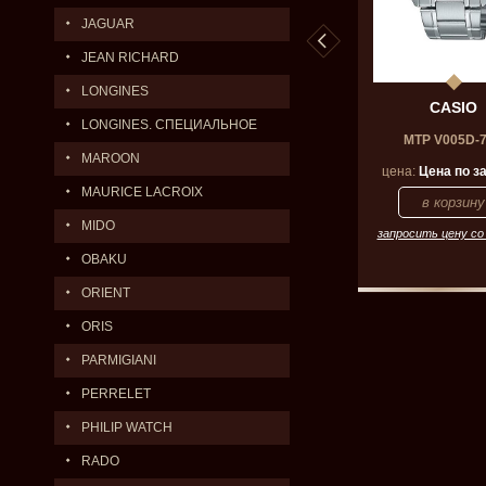
JAGUAR
JEAN RICHARD
LONGINES
CASIO
CASIO
CASIO
LONGINES. СПЕЦИАЛЬНОЕ
A100H-2A
MTS100L-1A
MTP V005D-
ПРЕДЛОЖЕНИЕ.
MAROON
на по запросу
цена:
Цена по запросу
цена:
Цена по з
MAURICE LACROIX
MIDO
 цену со скидкой
запросить цену со скидкой
запросить цену со
OBAKU
ORIENT
ORIS
PARMIGIANI
PERRELET
PHILIP WATCH
RADO