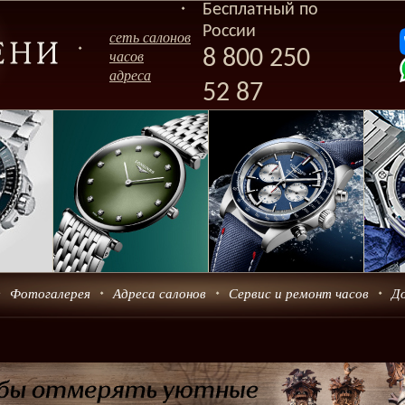
Бесплатный по
России
сеть салонов
8 800 250
часов
адреса
52 87
Фотогалерея
Адреса салонов
Сервис и ремонт часов
Д