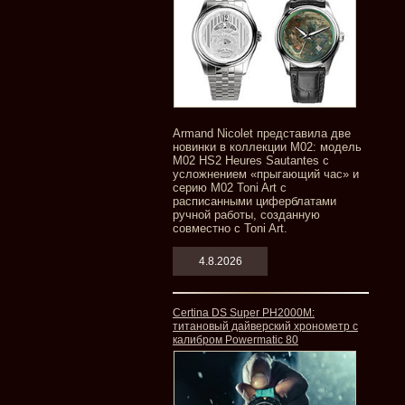
Armand Nicolet представила две
новинки в коллекции M02: модель
M02 HS2 Heures Sautantes с
усложнением «прыгающий час» и
серию M02 Toni Art с
расписанными циферблатами
ручной работы, созданную
совместно с Toni Art.
4.8.2026
Certina DS Super PH2000M:
титановый дайверский хронометр с
калибром Powermatic 80