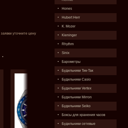
Hones
Hubert Herr
K. Mozer
 заявки уточните цену
Kieninger
Rhythm
Sinix
Барометры
Будильники Тик-Так
Будильники Casio
Будильники Vertex
Будильники Mirron
Будильники Seiko
Боксы для хранения часов
Будильники сетевые