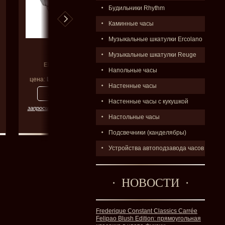
Будильники Rhythm
Каминные часы
Музыкальные шкатулки Ercolano
CASIO
CASIO
Музыкальные шкатулки Reuge
EFR 568D-2A
AQ S810W-8A
Напольные часы
цена:
Цена по запросу
цена:
Цена по запросу
Настенные часы
Настенные часы с кукушкой
запросить цену со скидкой
запросить цену со скидкой
Настольные часы
Подсвечники (канделябры)
Устройства автоподзавода часов
НОВОСТИ
Frederique Constant Classics Carrée
Felipao Blush Edition: прямоугольная