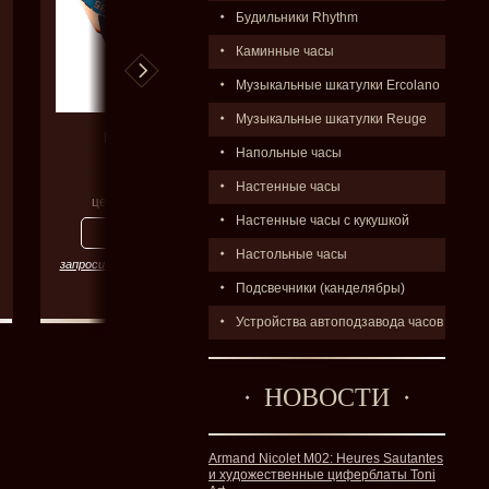
Будильники Rhythm
Каминные часы
Музыкальные шкатулки Ercolano
Музыкальные шкатулки Reuge
FESTINA
FESTINA
Напольные часы
20516/1
20401/3
Настенные часы
цена:
32900
р.
цена:
28800
р.
Настенные часы с кукушкой
Настольные часы
запросить цену со скидкой
запросить цену со скидкой
Подсвечники (канделябры)
Устройства автоподзавода часов
НОВОСТИ
Armand Nicolet M02: Heures Sautantes
и художественные циферблаты Toni