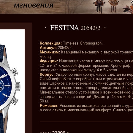
FESTINA
20542/2
Коллекция:
Timeless Chronograph.
Артикул:
20542/2
Механизм:
Кварцевый механизм с высокой точность
месяц.
Функции:
Индикация часов и минут при помощи це
12-ти и 24-х часовой формат времени. Хронограф.
находится в положении между 4 и 5 часов.
Корпус:
Ударопрочный корпус часов сделан из не
Синий циферблат с серебристыми стрелками и ча
виде штрихов с нанесенным люминесцентным покр
светится в темноте после непродолжительной заря
Минеральное стекло устойчивое к возникновению 
заводная головка с защитой. Диаметр: 43,5 мм. В
50 м.
Ремешок:
Ремешок из высококачественной натура
в себе стиль и максимальный комфорт. Синего цве