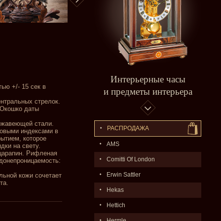
Интерьерные часы
ю +/- 15 сек в
и предметы интерьера
нтральных стрелок.
 Окошко даты
ржавеющей стали.
РАСПPОДАЖA
совыми индексами в
ытием, которое
AMS
дки на свету.
царапин. Рифленая
Comitti Of London
одонепроницаемость:
Erwin Sattler
льной кожи сочетает
та.
Hekas
Hettich
Hermle