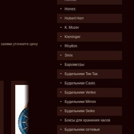
Hones
Hubert Herr
K. Mozer
Kieninger
 заявки уточните цену
Rhythm
Sinix
Барометры
Будильники Тик-Так
Будильники Casio
Будильники Vertex
Будильники Mirron
Будильники Seiko
Боксы для хранения часов
Будильники сетевые