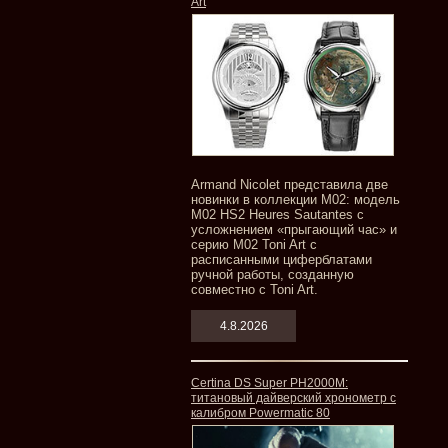
Art
Armand Nicolet представила две
новинки в коллекции M02: модель
M02 HS2 Heures Sautantes с
усложнением «прыгающий час» и
серию M02 Toni Art с
расписанными циферблатами
ручной работы, созданную
совместно с Toni Art.
4.8.2026
Certina DS Super PH2000M:
титановый дайверский хронометр с
калибром Powermatic 80