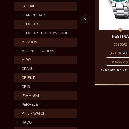
JAGUAR
JEAN RICHARD
LONGINES
LONGINES. СПЕЦИАЛЬНОЕ
ESTINA
FESTINA
FESTINA
ПРЕДЛОЖЕНИЕ.
MAROON
0005/2
20532/2
20622/C
MAURICE LACROIX
а:
28400
р.
цена:
45800
р.
цена:
16700
MIDO
OBAKU
 цену со скидкой
запросить цену со скидкой
запросить цену со
ORIENT
ORIS
PARMIGIANI
PERRELET
PHILIP WATCH
RADO