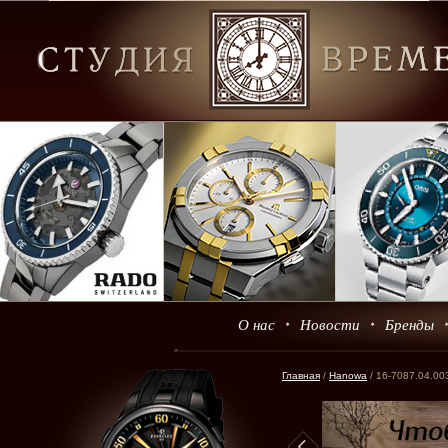
О нас
Новости
Бренды
Главная
/
Hanowa
/ 16-7087.04.00