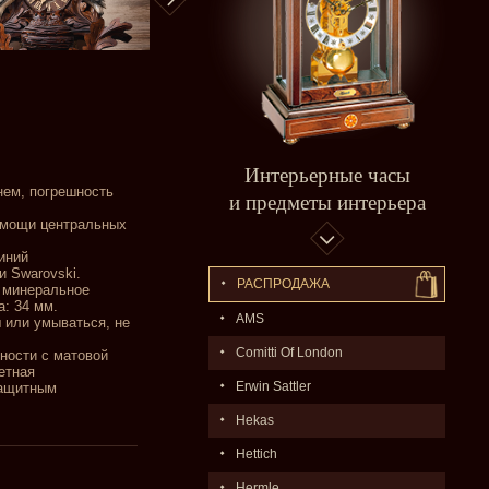
Интерьерные часы
нем, погрешность
и предметы интерьера
омощи центральных
иний
 Swarovski.
РАСПPОДАЖA
е минеральное
: 34 мм.
AMS
 или умываться, не
Comitti Of London
ности с матовой
етная
Erwin Sattler
защитным
Hekas
Hettich
Hermle