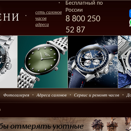
Бесплатный по
России
сеть салонов
8 800 250
часов
адреса
52 87
Фотогалерея
Адреса салонов
Сервис и ремонт часов
Д
3