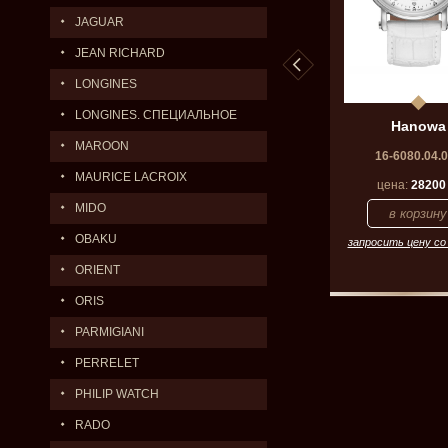
JAGUAR
JEAN RICHARD
LONGINES
LONGINES. СПЕЦИАЛЬНОЕ
anowa
Hanowa
Hanowa
ПРЕДЛОЖЕНИЕ.
MAROON
087.04.003
16-9077.04.001
16-6080.04.
MAURICE LACROIX
а:
30000
р.
цена:
Цена по запросу
цена:
28200
MIDO
OBAKU
 цену со скидкой
запросить цену со скидкой
запросить цену со
ORIENT
ORIS
PARMIGIANI
PERRELET
PHILIP WATCH
RADO