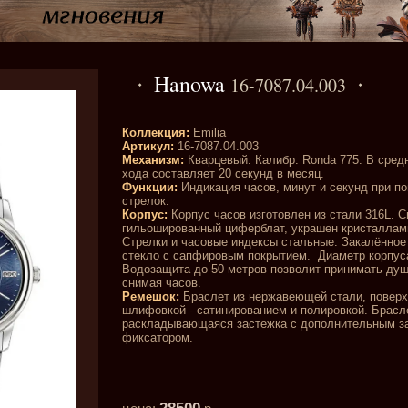
Hanowa
16-7087.04.003
Коллекция:
Emilia
Артикул:
16-7087.04.003
Механизм:
Кварцевый. Калибр: Ronda 775. В сред
хода составляет 20 секунд в месяц.
Функции:
Индикация часов, минут и секунд при п
стрелок.
Корпус:
Корпус часов изготовлен из стали 316L. С
гильошированный циферблат, украшен кристаллами
Стрелки и часовые индексы стальные. Закалённо
стекло с сапфировым покрытием. Диаметр корпуса
Водозащита до 50 метров позволит принимать душ
снимая часов.
Ремешок:
Браслет из нержавеющей стали, поверх
шлифовкой - сатинированием и полировкой. Брасл
раскладывающаяся застежка с дополнительным 
фиксатором.