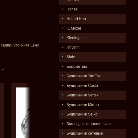
Hones
Hubert Herr
K. Mozer
Kieninger
 заявки уточните цену
Rhythm
Sinix
Барометры
Будильники Тик-Так
Будильники Casio
Будильники Vertex
Будильники Mirron
Будильники Seiko
Боксы для хранения часов
Будильники сетевые