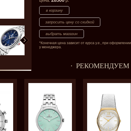
28500
цена:
р.
запросить цену со скидкой
*Конечная цена зависит от курса у.е., при оформлении
у менеджера.
РЕКОМЕНДУЕМ