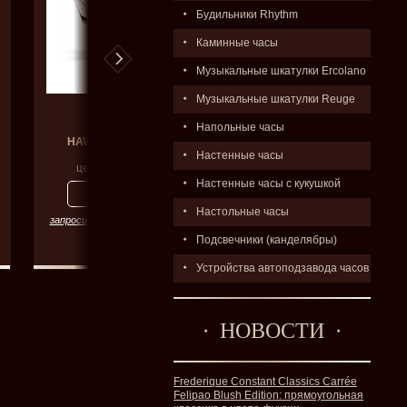
Будильники Rhythm
Каминные часы
Музыкальные шкатулки Ercolano
Музыкальные шкатулки Reuge
Hanowa
Hanowa
Напольные часы
HAWLH 22.003.01
16-7075.09.003
Настенные часы
цена:
33000
р.
цена:
Цена по запросу
Настенные часы с кукушкой
Настольные часы
запросить цену со скидкой
запросить цену со скидкой
Подсвечники (канделябры)
Устройства автоподзавода часов
НОВОСТИ
Frederique Constant Classics Carrée
Felipao Blush Edition: прямоугольная