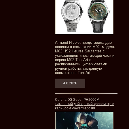
Armand Nicolet представила две
новинки в коллекции M02: модель
M02 HS2 Heures Sautantes с
усложнением «прыгающий час» и
серию M02 Toni Art с
расписанными циферблатами
ручной работы, созданную
совместно с Toni Art.
4.8.2026
Certina DS Super PH2000M:
титановый дайверский хронометр с
калибром Powermatic 80