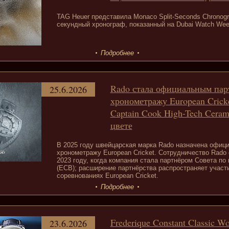
TAG Heuer представила Monaco Split-Seconds Chronogr
секундный хронограф, показанный на Dubai Watch Wee
Подробнее
Rado стала официальным пар
25.6.2026
хронометражу European Crick
Captain Cook High-Tech Ceram
цвете
В 2025 году швейцарская марка Rado назначена офиц
хронометражу European Cricket. Сотрудничество Rado 
2023 году, когда компания стала партнёром Совета по
(ECB); расширение партнёрства распространяет участ
соревнованиях European Cricket.
Подробнее
Frederique Constant Classic Wo
23.6.2026