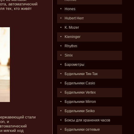
ота, автоматический
ля тех, кто живёт
Hones
Hubert Herr
K. Mozer
Kieninger
Rhythm
Sinix
Барометры
Будильники Тик-Так
Будильники Casio
Будильники Vertex
Будильники Mirron
Будильники Seiko
 нержавеющей стали
Боксы для хранения часов
on, и
Автоматический
Будильники сетевые
и мягкий ход