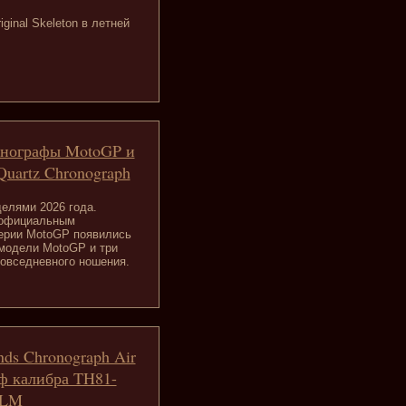
ginal Skeleton в летней
ронографы MotoGP и
uartz Chronograph
елями 2026 года.
т официальным
серии MotoGP появились
 модели MotoGP и три
повседневного ношения.
nds Chronograph Air
ф калибра TH81-
SLM