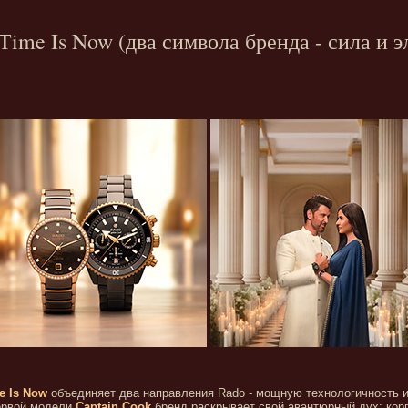
 Time Is Now (два символа бренда - сила и э
e Is Now
объединяет два направления Rado - мощную технологичность 
первой модели
Captain Cook
бренд раскрывает свой авантюрный дух: кор