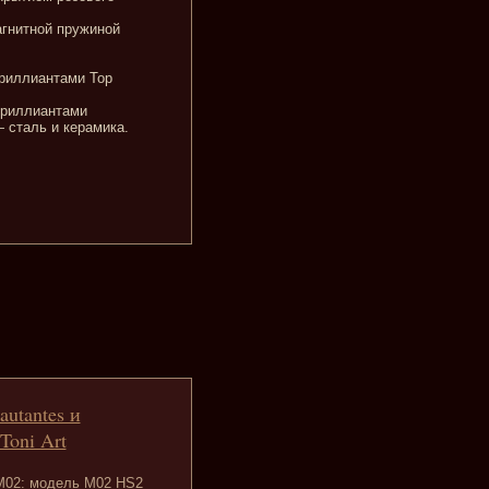
агнитной пружиной
бриллиантами Top
бриллиантами
 сталь и керамика.
autantes и
Toni Art
 M02: модель M02 HS2