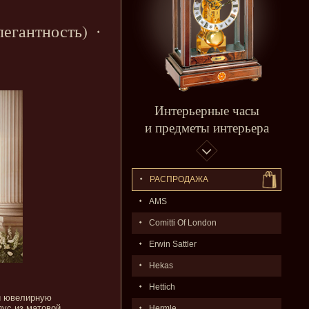
легантность)
Интерьерные часы
и предметы интерьера
РАСПPОДАЖA
AMS
Comitti Of London
Erwin Sattler
Hekas
Hettich
и ювелирную
пус из матовой
Hermle