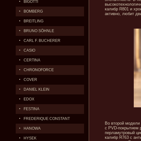
BIGOTTI
высокотехнологичн
калибр R801 и хро
BOMBERG
активно, любит дв
BREITLING
BRUNO SÖHNLE
CARL F. BUCHERER
CASIO
CERTINA
CHRONOFORCE
COVER
DANIEL KLEIN
EDOX
FESTINA
FREDERIQUE CONSTANT
Во второй модели
с PVD-покрытием р
HANOWA
перламутровый ци
калибр R763 с ант
HYSEK