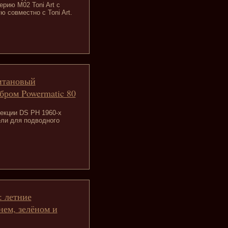
рию M02 Toni Art с
 совместно с Toni Art.
титановый
бром Powermatic 80
екции DS PH 1960-х
ли для подводного
: летние
нем, зелёном и