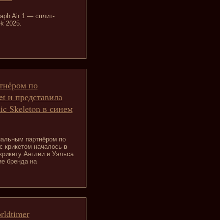
aph Air 1 — сплит-
k 2025.
тнёром по
et и представила
ic Skeleton в синем
иальным партнёром по
с крикетом началось в
 крикету Англии и Уэльса
ие бренда на
rldtimer