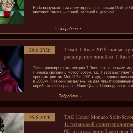
Rado выпускает три лимитированные версии DiaStar Ori
цветовой гамме — синей, зелёной и красной.
Подробнее
Tissot T-Race 2026: новые х
29.6.2026
расширение линейки T-Race Q
Tissot расширяет коллекцию T-Race пятью новыми мод
Линейка связана с мотоспортом, т.к. Tissot выступае
хронометристом MotoGP с 2001 года, а первые часы 
в 2003-м. Новинки разделены на две лимитированные
серийных хронографа T-Race Quartz Chronograph для 
Подробнее
TAG Heuer Monaco Split-Seco
26.6.2026
1: титановый сплит-хроногра
00, изготовленный методом 