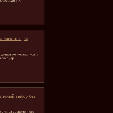
произведении.
 коллекции для
в динамике мегаполиса и
ксессуар.
огичный выбор без
 синтез современного