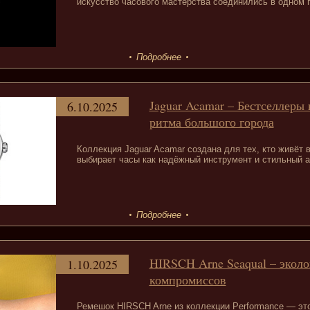
искусство часового мастерства соединились в одном 
Подробнее
Jaguar Acamar – Бестселлеры
6.10.2025
ритма большого города
Коллекция Jaguar Acamar создана для тех, кто живёт 
выбирает часы как надёжный инструмент и стильный а
Подробнее
HIRSCH Arne Seaqual – экол
1.10.2025
компромиссов
Ремешок HIRSCH Arne из коллекции Performance — это