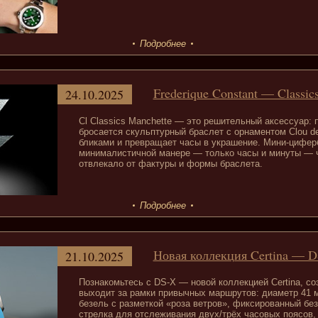
Подробнее
Frederique Constant — Classic
24.10.2025
Cl Classics Manchette — это решительный аксессуар: 
бросается скульптурный браслет с орнаментом Clou de
бликами и превращает часы в украшение. Мини-цифер
минималистичной манере — только часы и минуты — ч
отвлекало от фактуры и формы браслета.
Подробнее
Новая коллекция Certina — 
21.10.2025
Познакомьтесь с DS-X — новой коллекцией Certina, со
выходит за рамки привычных маршрутов: диаметр 41
безель с разметкой «роза ветров», фиксированный бе
стрелка для отслеживания двух/трёх часовых поясов,