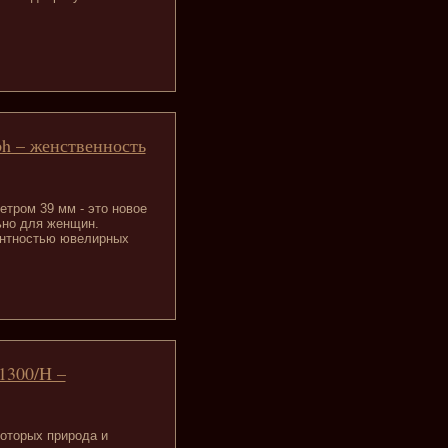
ph – женственность
етром 39 мм - это новое
ьно для женщин.
гантностью ювелирных
A1300/H –
которых природа и