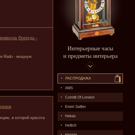
символа бренда -
Интерьерные часы
и предметы интерьера
ия Rado - мощную
РАСПPОДАЖA
AMS
Comitti Of London
кония
Erwin Sattler
Hekas
цию, в которой красота
Hettich
Hermle