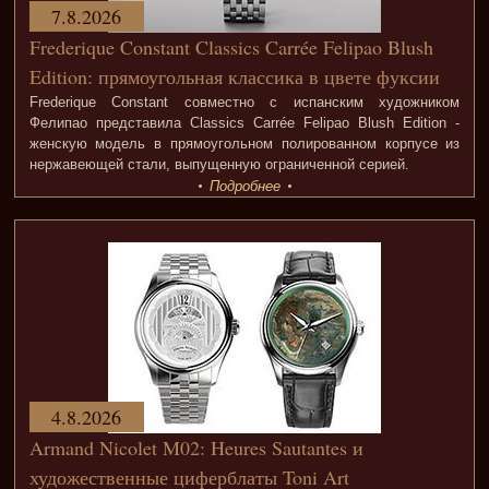
7.8.2026
Frederique Constant Classics Carrée Felipao Blush
Edition: прямоугольная классика в цвете фуксии
Frederique Constant совместно с испанским художником
Фелипао представила Classics Carrée Felipao Blush Edition -
женскую модель в прямоугольном полированном корпусе из
нержавеющей стали, выпущенную ограниченной серией.
Подробнее
4.8.2026
Armand Nicolet M02: Heures Sautantes и
художественные циферблаты Toni Art