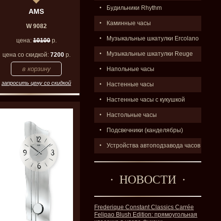
Будильники Rhythm
AMS
Каминные часы
W 9082
Музыкальные шкатулки Ercolano
цена:
10100
р.
Музыкальные шкатулки Reuge
цена со скидкой:
7200
р.
Напольные часы
запросить цену со скидкой
Настенные часы
Настенные часы с кукушкой
Настольные часы
Подсвечники (канделябры)
Устройства автоподзавода часов
НОВОСТИ
Frederique Constant Classics Carrée
Felipao Blush Edition: прямоугольная