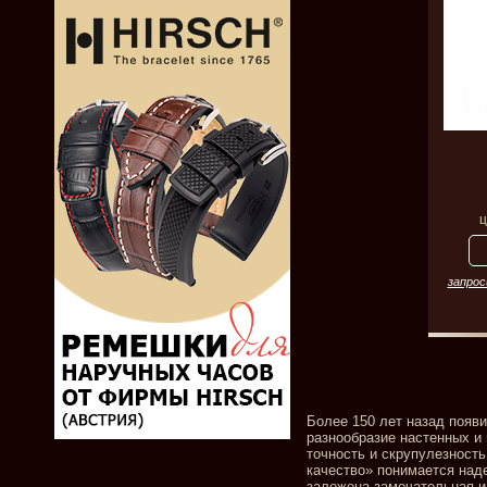
ц
запрос
Более 150 лет назад появ
разнообразие настенных и
точность и скрупулезност
качество» понимается наде
заложена замечательная и