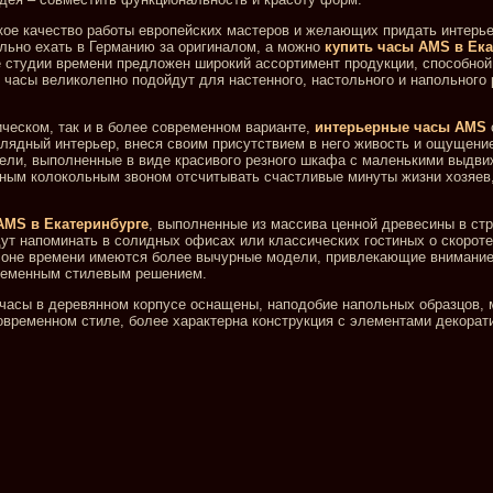
ое качество работы европейских мастеров и желающих придать интерь
ельно ехать в Германию за оригиналом, а можно
купить часы AMS в Ека
ге студии времени предложен широкий ассортимент продукции, способно
часы великолепно подойдут для настенного, настольного и напольного
ическом, так и в более современном варианте,
интерьерные часы AMS
лядный интерьер, внеся своим присутствием в него живость и ощущение
ели, выполненные в виде красивого резного шкафа с маленькими выдв
ным колокольным звоном отсчитывать счастливые минуты жизни хозяе
AMS в Екатеринбурге
, выполненные из массива ценной древесины в стр
ут напоминать в солидных офисах или классических гостиных о скороте
алоне времени имеются более вычурные модели, привлекающие внимани
временным стилевым решением.
часы в деревянном корпусе оснащены, наподобие напольных образцов,
овременном стиле, более характерна конструкция с элементами декорат