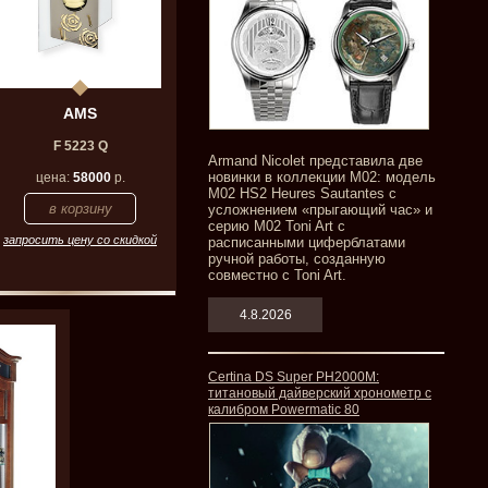
AMS
F 5223 Q
Armand Nicolet представила две
новинки в коллекции M02: модель
цена:
58000
р.
M02 HS2 Heures Sautantes с
усложнением «прыгающий час» и
серию M02 Toni Art с
запросить цену со скидкой
расписанными циферблатами
ручной работы, созданную
совместно с Toni Art.
4.8.2026
Certina DS Super PH2000M:
титановый дайверский хронометр с
калибром Powermatic 80