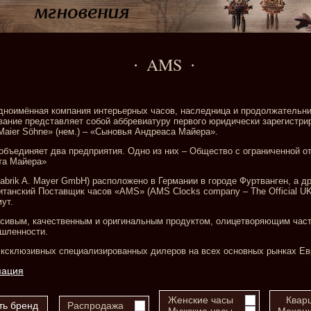
AMS
дноимённая компания интерьерных часов, наследница и продолжательни
ание представляет собой аббревиатуру первого юридически зарегистрир
. Maier Söhne» (нем.) – «Сыновья Андреаса Майера».
объединяет два предприятия. Одно из них – Общество с ограниченной о
та Майера»
fabrik A. Mayer GmbH) расположено в Германии в городе Фуртванген, а д
анский Поставщик часов «AMS» (AMS Clocks company – The Official UK 
ут.
сивым, качественным и оригинальным продуктом, олицетворяющим част
шленности.
ксклюзивных специализированных дилеров на всех основных рынках Ев
мация
Женские часы
Квар
Распродажа