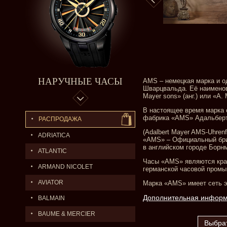
НАРУЧНЫЕ ЧАСЫ
AMS – немецкая марка и о
Шварцвальда. Её наименов
Mayer sons» (анг.) или «A
В настоящее время марка 
фабрика «AMS» Адальбер
РАСПРОДАЖА
(Adalbert Mayer AMS-Uhren
ADRIATICA
«AMS» – Официальный брит
в английском городе Борнм
ATLANTIC
Часы «AMS» являются кра
ARMAND NICOLET
германской часовой промы
AVIATOR
Марка «AMS» имеет сеть э
Дополнительная инфор
BALMAIN
BAUME & MERCIER