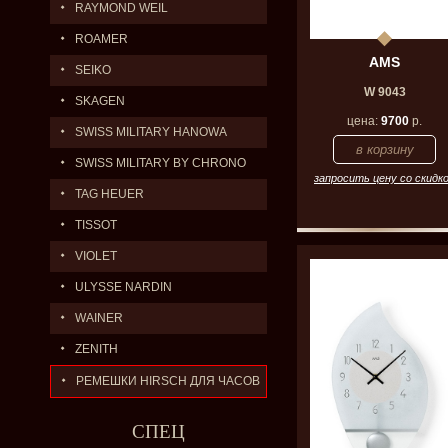
RAYMOND WEIL
ROAMER
AMS
SEIKO
W 9043
SKAGEN
цена:
9700
р.
SWISS MILITARY HANOWA
SWISS MILITARY BY CHRONO
запросить цену со скидк
TAG HEUER
TISSOT
VIOLET
ULYSSE NARDIN
WAINER
ZENITH
РЕМЕШКИ HIRSCH ДЛЯ ЧАСОВ
СПЕЦ