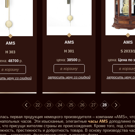
AMS
AMS
AMS
H 301
S 2033/
H 303
цена:
38500
р.
цена:
Цена по 
ена:
48700
р.
запросить цену со скидкой
запросить цену с
ить цену со скидкой
22
23
24
25
26
27
28
илась первая продукция немецкого производителя – компании «AMS», чт
 напольных часов. Эти изысканные, элегантные
часы AMS
доподлинно пе
ь, что присущи жителям страны их происхождения. Кроме того, под слов
жность, престижность и добротность товара. В основу производства ча
дея – совместить функциональность и красоту форм.