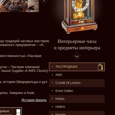
Интерьерные часы
ца традиций часовых мастеров
ованного предприятия – «A.
и предметы интерьера
тветственностью «Часовая
РАСПPОДАЖA
ругое – Часовая компания
based Supplier of AMS Clocks)
AMS
ь истории Шварцвальда и дух
Comitti Of London
Erwin Sattler
ропы, Америки и Азии.
Hekas
История бренда
Hettich
цевые
Hermle