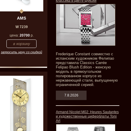
классика в цвете фуксии
AMS
W 7239
цена:
20700
р.
запросить цену со скидкой
Frederique Constant совместно с
испанским художником Фелипао
представила Classics Carrée
Felipao Blush Edition - женскую
модель в прямоугольном
полированном корпусе из
нержавеющей стали, выпущенную
ограниченной серией.
7.8.2026
Armand Nicolet M02: Heures Sautantes
и художественные циферблаты Toni
Art