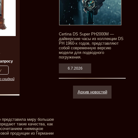
Certina DS Super PH2000M —
дайверские часы из коллекции DS
PH 1960-х годов, представляют
собой современную версию
модели для подводного
1
погружения.
запросу
6.7.2026
о скидкой
Архив новостей
о представила миру большое
редают такие качества, как
осочетанием «немецкое
совой продукции из Германии